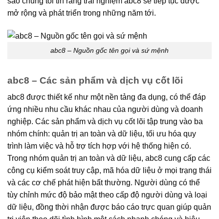
sao chúng tôi tin rằng trải nghiệm abc8 sẽ tiếp tục được
mở rộng và phát triển trong những năm tới.
abc8 – Nguồn gốc tên gọi và sứ mệnh
abc8 – Các sản phẩm và dịch vụ cốt lõi
abc8 được thiết kế như một nền tảng đa dụng, có thể đáp
ứng nhiều nhu cầu khác nhau của người dùng và doanh
nghiệp. Các sản phẩm và dịch vụ cốt lõi tập trung vào ba
nhóm chính: quản trị an toàn và dữ liệu, tối ưu hóa quy
trình làm việc và hỗ trợ tích hợp với hệ thống hiện có.
Trong nhóm quản trị an toàn và dữ liệu, abc8 cung cấp các
công cụ kiểm soát truy cập, mã hóa dữ liệu ở mọi trạng thái
và các cơ chế phát hiện bất thường. Người dùng có thể
tùy chỉnh mức độ bảo mật theo cấp độ người dùng và loại
dữ liệu, đồng thời nhận được báo cáo trực quan giúp quản