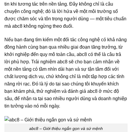
tin khi tương tác trên nền tảng. Đây không chỉ là câu
chuyện công nghệ; đó là lời hứa về một môi trường số
được chăm sóc và tôn trọng người dùng — một tiêu chuẩn
mà abc8 không ngừng theo đuổi.
Nếu bạn đang tìm kiếm một đối tác công nghệ có khả năng
đồng hành cùng bạn qua nhiều giai đoạn tăng trưởng, từ
khởi nghiệp đến quy mô toàn cầu, abc8 có thể là câu trả
lời phù hợp. Trải nghiệm abc8 sẽ cho bạn cảm nhận về
một nền tảng có tầm nhìn dài hạn và sự tận tâm đối với
chất lượng dịch vụ, chứ không chỉ là một tập hợp các tính
năng rời rạc. Đó là lý do tại sao chúng tôi khuyến khích
bạn khám phá, thử nghiệm và đánh giá abc8 ở mức độ
sâu, để nhận ra tại sao nhiều người dùng và doanh nghiệp
tin tưởng vào nó mỗi ngày.
abc8 – Giới thiệu ngắn gọn và sứ mệnh