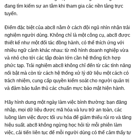
đang tìm kiếm sự an tâm khi tham gia các nền tảng trực
tuyến.
Điểm đặc biệt của abc8 nằm ở cách đội ngũ nhìn nhận trải
nghiệm người dùng. Không chỉ là một công cụ, abc8 được
thiết kế như một đối tác đồng hành, có thể thích ứng với
nhiều ngữ cảnh khác nhau: từ mô hình doanh nghiệp vừa
và nhỏ cho tới các tập đoàn lớn cần hệ thống tích hợp
phức tạp. Trải nghiệm abc8 không chỉ đến từ các tính năng
nổi bật mà còn từ cách hệ thống xử lý dữ liệu một cách có
trách nhiệm, cung cấp quyền kiểm soát cho người quản trị
và đảm bảo tuân thủ các chuẩn mực bảo mật hiện hành.
Hãy hình dung một ngày làm việc bình thường: bạn đăng
nhập, mọi dữ liệu được mã hóa và lưu trữ an toàn, các
luồng làm việc được tối ưu hóa để giảm thiểu rủi ro và tăng
hiệu suất. abc8 không ngừng học hỏi từ mỗi phiên làm
việc, cải tiến liên tục để mỗi người dùng có thể cảm thấy tự