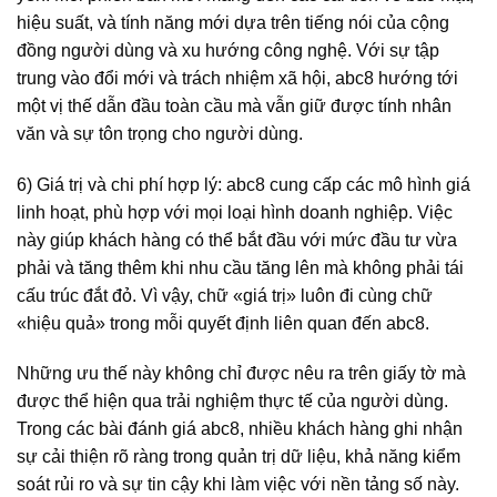
hiệu suất, và tính năng mới dựa trên tiếng nói của cộng
đồng người dùng và xu hướng công nghệ. Với sự tập
trung vào đổi mới và trách nhiệm xã hội, abc8 hướng tới
một vị thế dẫn đầu toàn cầu mà vẫn giữ được tính nhân
văn và sự tôn trọng cho người dùng.
6) Giá trị và chi phí hợp lý: abc8 cung cấp các mô hình giá
linh hoạt, phù hợp với mọi loại hình doanh nghiệp. Việc
này giúp khách hàng có thể bắt đầu với mức đầu tư vừa
phải và tăng thêm khi nhu cầu tăng lên mà không phải tái
cấu trúc đắt đỏ. Vì vậy, chữ «giá trị» luôn đi cùng chữ
«hiệu quả» trong mỗi quyết định liên quan đến abc8.
Những ưu thế này không chỉ được nêu ra trên giấy tờ mà
được thể hiện qua trải nghiệm thực tế của người dùng.
Trong các bài đánh giá abc8, nhiều khách hàng ghi nhận
sự cải thiện rõ ràng trong quản trị dữ liệu, khả năng kiểm
soát rủi ro và sự tin cậy khi làm việc với nền tảng số này.