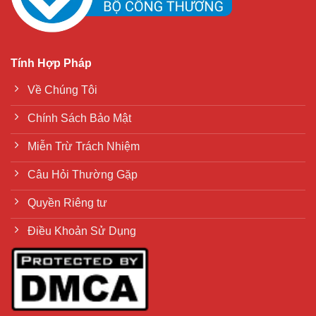
Tính Hợp Pháp
Về Chúng Tôi
Chính Sách Bảo Mật
Miễn Trừ Trách Nhiệm
Câu Hỏi Thường Gặp
Quyền Riêng tư
Điều Khoản Sử Dụng