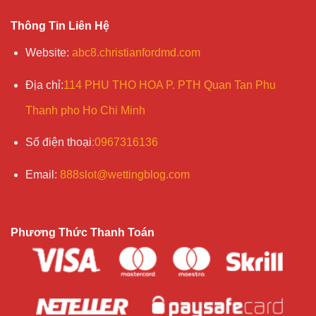
Thông Tin Liên Hệ
Website
:
abc8.christianfordmd.com
Địa chỉ
:
114 PHU THO HOA P. PTH Quan Tan Phu
Thanh pho Ho Chi Minh
Số điện
thoại
:
0967316136
Email
:
888slot@wettingblog.com
Phương Thức Thanh Toán