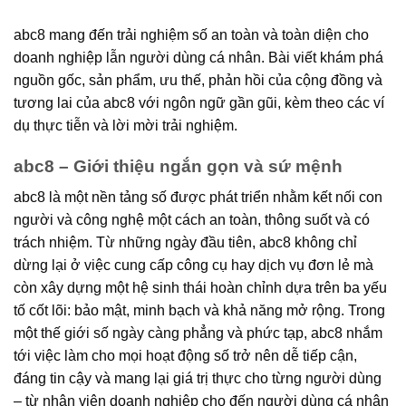
abc8 mang đến trải nghiệm số an toàn và toàn diện cho
doanh nghiệp lẫn người dùng cá nhân. Bài viết khám phá
nguồn gốc, sản phẩm, ưu thế, phản hồi của cộng đồng và
tương lai của abc8 với ngôn ngữ gần gũi, kèm theo các ví
dụ thực tiễn và lời mời trải nghiệm.
abc8 – Giới thiệu ngắn gọn và sứ mệnh
abc8 là một nền tảng số được phát triển nhằm kết nối con
người và công nghệ một cách an toàn, thông suốt và có
trách nhiệm. Từ những ngày đầu tiên, abc8 không chỉ
dừng lại ở việc cung cấp công cụ hay dịch vụ đơn lẻ mà
còn xây dựng một hệ sinh thái hoàn chỉnh dựa trên ba yếu
tố cốt lõi: bảo mật, minh bạch và khả năng mở rộng. Trong
một thế giới số ngày càng phẳng và phức tạp, abc8 nhắm
tới việc làm cho mọi hoạt động số trở nên dễ tiếp cận,
đáng tin cậy và mang lại giá trị thực cho từng người dùng
– từ nhân viên doanh nghiệp cho đến người dùng cá nhân