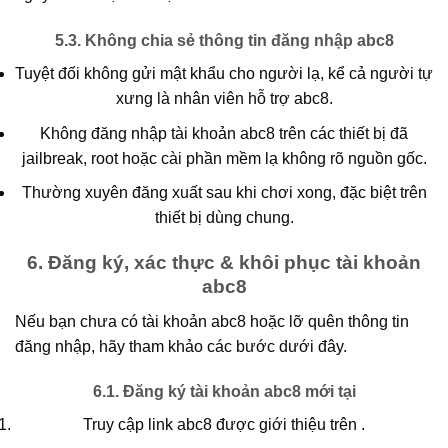
5.3. Không chia sẻ thông tin đăng nhập abc8
Tuyệt đối không gửi mật khẩu cho người lạ, kể cả người tự
xưng là nhân viên hỗ trợ abc8.
Không đăng nhập tài khoản abc8 trên các thiết bị đã
jailbreak, root hoặc cài phần mềm lạ không rõ nguồn gốc.
Thường xuyên đăng xuất sau khi chơi xong, đặc biệt trên
thiết bị dùng chung.
6. Đăng ký, xác thực & khôi phục tài khoản
abc8
Nếu bạn chưa có tài khoản abc8 hoặc lỡ quên thông tin
đăng nhập, hãy tham khảo các bước dưới đây.
6.1. Đăng ký tài khoản abc8 mới tại
Truy cập link abc8 được giới thiệu trên
.