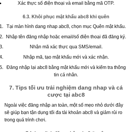
Xác thực số điện thoại và email bằng mã OTP.
6.3. Khôi phục mật khẩu abc8 khi quên
Tại màn hình dang nhap abc8, chọn mục
Quên mật khẩu
.
Nhập tên đăng nhập hoặc email/số điện thoại đã đăng ký.
Nhận mã xác thực qua SMS/email.
Nhập mã, tạo mật khẩu mới và xác nhận.
Đăng nhập lại abc8 bằng mật khẩu mới và kiểm tra thông
tin cá nhân.
7. Tips tối ưu trải nghiệm dang nhap và cá
cược tại abc8
Ngoài việc đăng nhập an toàn, một số mẹo nhỏ dưới đây
sẽ giúp bạn tận dụng tối đa tài khoản abc8 và giảm rủi ro
trong quá trình chơi.