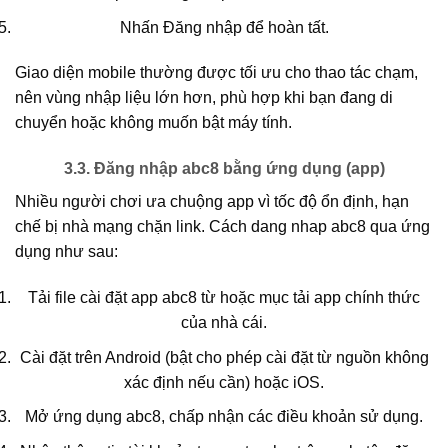
Nhấn
Đăng nhập
để hoàn tất.
Giao diện mobile thường được tối ưu cho thao tác chạm,
nên vùng nhập liệu lớn hơn, phù hợp khi bạn đang di
chuyển hoặc không muốn bật máy tính.
3.3. Đăng nhập abc8 bằng ứng dụng (app)
Nhiều người chơi ưa chuộng app vì tốc độ ổn định, hạn
chế bị nhà mạng chặn link. Cách dang nhap abc8 qua ứng
dụng như sau:
Tải file cài đặt app abc8 từ
hoặc mục tải app chính thức
của nhà cái.
Cài đặt trên Android (bật cho phép cài đặt từ nguồn không
xác định nếu cần) hoặc iOS.
Mở ứng dụng abc8, chấp nhận các điều khoản sử dụng.