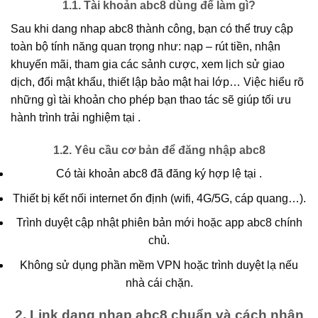
1.1. Tài khoản abc8 dùng để làm gì?
Sau khi dang nhap abc8 thành công, bạn có thể truy cập
toàn bộ tính năng quan trọng như: nạp – rút tiền, nhận
khuyến mãi, tham gia các sảnh cược, xem lịch sử giao
dịch, đổi mật khẩu, thiết lập bảo mật hai lớp… Việc hiểu rõ
những gì tài khoản cho phép bạn thao tác sẽ giúp tối ưu
hành trình trải nghiệm tại
.
1.2. Yêu cầu cơ bản để đăng nhập abc8
Có tài khoản abc8 đã đăng ký hợp lệ tại
.
Thiết bị kết nối internet ổn định (wifi, 4G/5G, cáp quang…).
Trình duyệt cập nhật phiên bản mới hoặc app abc8 chính
chủ.
Không sử dụng phần mềm VPN hoặc trình duyệt lạ nếu
nhà cái chặn.
2. Link dang nhap abc8 chuẩn và cách nhận