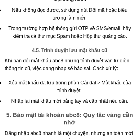
Nếu không đọc được, sử dụng nút
Đổi mã
hoặc biểu
tượng làm mới.
Trong trường hợp hệ thống gửi OTP về SMS/email, hãy
kiểm tra cả thư mục Spam hoặc Hộp thư quảng cáo.
4.5. Trình duyệt lưu mật khẩu cũ
Khi bạn đổi mật khẩu abc8 nhưng trình duyệt vẫn tự điền
thông tin cũ, việc dang nhap sẽ báo sai. Cách xử lý:
Xóa mật khẩu đã lưu trong phần Cài đặt > Mật khẩu của
trình duyệt.
Nhập lại mật khẩu mới bằng tay và cập nhật nếu cần.
5. Bảo mật tài khoản abc8: Quy tắc vàng cần
nhớ
Đăng nhập abc8 nhanh là một chuyện, nhưng an toàn mới