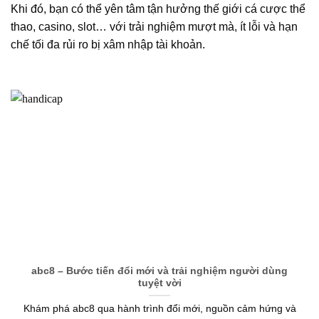
Khi đó, bạn có thể yên tâm tận hưởng thế giới cá cược thể
thao, casino, slot… với trải nghiệm mượt mà, ít lỗi và hạn
chế tối đa rủi ro bị xâm nhập tài khoản.
abc8 – Bước tiến đổi mới và trải nghiệm người dùng
tuyệt vời
Khám phá abc8 qua hành trình đổi mới, nguồn cảm hứng và