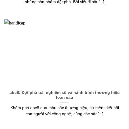
những sản phẩm đột phá. Bài viết đi sâu[...]
abc8: Đột phá trải nghiệm số và hành trình thương hiệu
toàn cầu
Khám phá abc8 qua màu sắc thương hiệu, sứ mệnh kết nối
con người với công nghệ, cùng các sản[...]