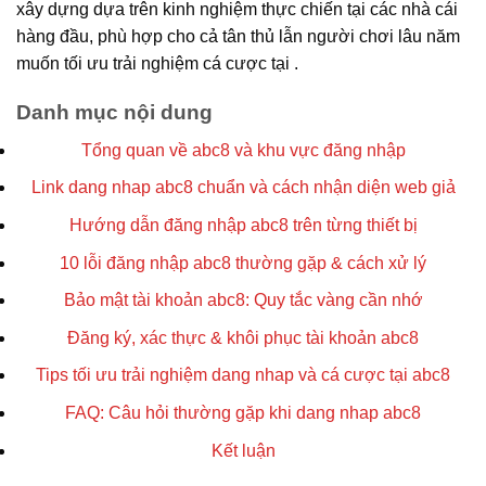
xây dựng dựa trên kinh nghiệm thực chiến tại các nhà cái
hàng đầu, phù hợp cho cả tân thủ lẫn người chơi lâu năm
muốn tối ưu trải nghiệm cá cược tại
.
Danh mục nội dung
Tổng quan về abc8 và khu vực đăng nhập
Link dang nhap abc8 chuẩn và cách nhận diện web giả
Hướng dẫn đăng nhập abc8 trên từng thiết bị
10 lỗi đăng nhập abc8 thường gặp & cách xử lý
Bảo mật tài khoản abc8: Quy tắc vàng cần nhớ
Đăng ký, xác thực & khôi phục tài khoản abc8
Tips tối ưu trải nghiệm dang nhap và cá cược tại abc8
FAQ: Câu hỏi thường gặp khi dang nhap abc8
Kết luận