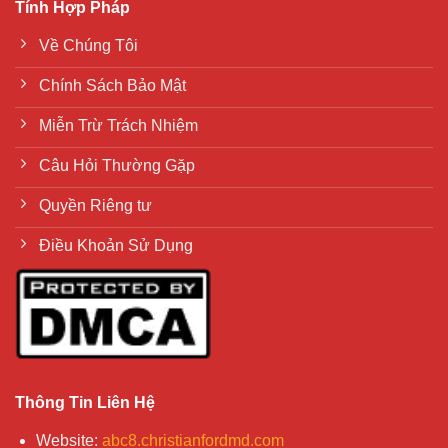
Tính Hợp Pháp
Về Chúng Tôi
Chính Sách Bảo Mật
Miễn Trừ Trách Nhiệm
Câu Hỏi Thường Gặp
Quyền Riêng tư
Điều Khoản Sử Dụng
Thông Tin Liên Hệ
Website
:
abc8.christianfordmd.com