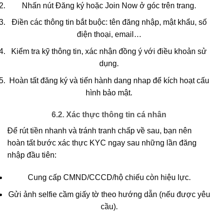
Nhấn nút
Đăng ký
hoặc
Join Now
ở góc trên trang.
Điền các thông tin bắt buộc: tên đăng nhập, mật khẩu, số
điện thoại, email…
Kiểm tra kỹ thông tin, xác nhận đồng ý với điều khoản sử
dụng.
Hoàn tất đăng ký và tiến hành dang nhap để kích hoạt cấu
hình bảo mật.
6.2. Xác thực thông tin cá nhân
Để rút tiền nhanh và tránh tranh chấp về sau, bạn nên
hoàn tất bước xác thực KYC ngay sau những lần đăng
nhập đầu tiên:
Cung cấp CMND/CCCD/hộ chiếu còn hiệu lực.
Gửi ảnh selfie cầm giấy tờ theo hướng dẫn (nếu được yêu
cầu).