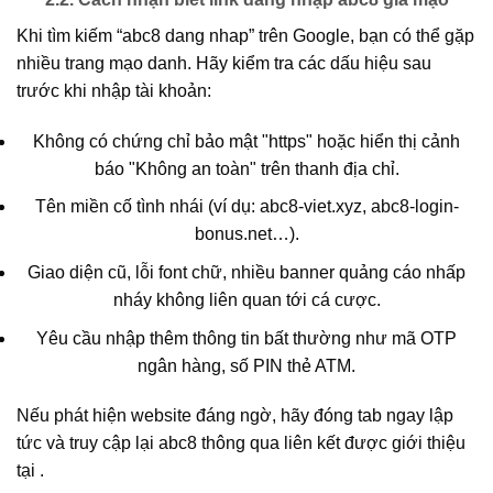
Khi tìm kiếm “abc8 dang nhap” trên Google, bạn có thể gặp
nhiều trang mạo danh. Hãy kiểm tra các dấu hiệu sau
trước khi nhập tài khoản:
Không có chứng chỉ bảo mật "https" hoặc hiển thị cảnh
báo "Không an toàn" trên thanh địa chỉ.
Tên miền cố tình nhái (ví dụ: abc8-viet.xyz, abc8-login-
bonus.net…).
Giao diện cũ, lỗi font chữ, nhiều banner quảng cáo nhấp
nháy không liên quan tới cá cược.
Yêu cầu nhập thêm thông tin bất thường như mã OTP
ngân hàng, số PIN thẻ ATM.
Nếu phát hiện website đáng ngờ, hãy đóng tab ngay lập
tức và truy cập lại abc8 thông qua liên kết được giới thiệu
tại
.