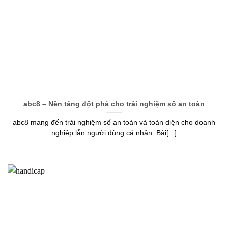
abc8 – Nền tảng đột phá cho trải nghiệm số an toàn
abc8 mang đến trải nghiệm số an toàn và toàn diện cho doanh
nghiệp lẫn người dùng cá nhân. Bài[...]