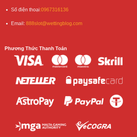
Số điện
thoại
:
0967316136
Email
:
888slot@wettingblog.com
Phương Thức Thanh Toán