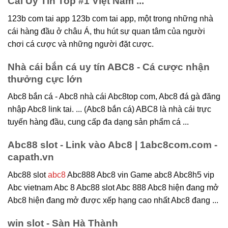
Cái Uy Tín Top #1 Việt Nam ...
123b com tai app 123b com tai app, một trong những nhà
cái hàng đầu ở châu Á, thu hút sự quan tâm của người
chơi cá cược và những người đặt cược.
Nhà cái bắn cá uy tín ABC8 - Cá cược nhận
thưởng cực lớn
Abc8 bắn cá - Abc8 nhà cái Abc8top com, Abc8 đá gà đăng
nhập Abc8 link tai. ... (Abc8 bắn cá) ABC8 là nhà cái trực
tuyến hàng đầu, cung cấp đa dạng sản phẩm cá ...
Abc88 slot - Link vào Abc8 | 1abc8com.com -
capath.vn
Abc88 slot
abc8
Abc888 Abc8 vin Game abc8 Abc8h5 vip
Abc vietnam Abc 8 Abc88 slot Abc 888 Abc8 hiện đang mở
Abc8 hiện đang mở được xếp hạng cao nhất Abc8 đang ...
win slot - Sàn Hà Thành