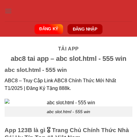
Bỏ
qua
nội
dung
ĐĂNG KÝ
ĐĂNG NHẬP
TẢI APP
abc8 tai app – abc slot.html - 555 win
abc slot.html - 555 win
ABC8 – Truy Cập Link ABC8 Chính Thức Mới Nhất
T1/2025 | Đăng Ký Tặng 888k.
abc slot.html - 555 win
App 123B là gì 🎖 Trang Chủ Chính Thức Nhà