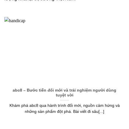
abc8 – Bước tiến đổi mới và trải nghiệm người dùng
tuyệt vời
Khám phá abc8 qua hành trình đổi mới, nguồn cảm hứng và
những sản phẩm đột phá. Bài viết đi sâu[...]