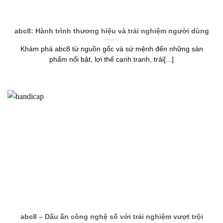
abc8: Hành trình thương hiệu và trải nghiệm người dùng
Khám phá abc8 từ nguồn gốc và sứ mệnh đến những sản
phẩm nổi bật, lợi thế cạnh tranh, trải[...]
abc8 – Dấu ấn công nghệ số với trải nghiệm vượt trội