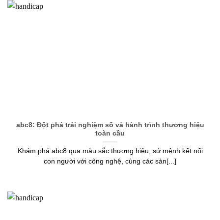
abc8: Đột phá trải nghiệm số và hành trình thương hiệu
toàn cầu
Khám phá abc8 qua màu sắc thương hiệu, sứ mệnh kết nối
con người với công nghệ, cùng các sản[...]