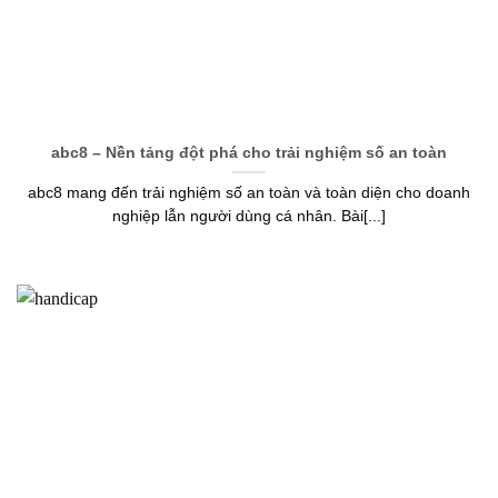
abc8 – Nền tảng đột phá cho trải nghiệm số an toàn
abc8 mang đến trải nghiệm số an toàn và toàn diện cho doanh
nghiệp lẫn người dùng cá nhân. Bài[...]