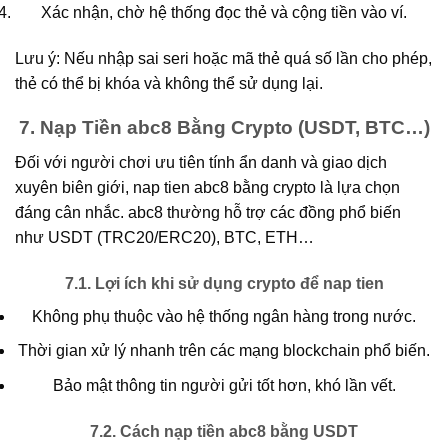
Xác nhận, chờ hệ thống đọc thẻ và cộng tiền vào ví.
Lưu ý: Nếu nhập sai seri hoặc mã thẻ quá số lần cho phép,
thẻ có thể bị khóa và không thể sử dụng lại.
7. Nạp Tiền abc8 Bằng Crypto (USDT, BTC…)
Đối với người chơi ưu tiên tính ẩn danh và giao dịch
xuyên biên giới, nap tien abc8 bằng crypto là lựa chọn
đáng cân nhắc. abc8 thường hỗ trợ các đồng phổ biến
như USDT (TRC20/ERC20), BTC, ETH…
7.1. Lợi ích khi sử dụng crypto để nap tien
Không phụ thuộc vào hệ thống ngân hàng trong nước.
Thời gian xử lý nhanh trên các mạng blockchain phổ biến.
Bảo mật thông tin người gửi tốt hơn, khó lần vết.
7.2. Cách nạp tiền abc8 bằng USDT