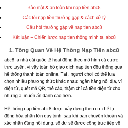
Bảo mật & an toàn khi nạp tiền abc8
Các lỗi nạp tiền thường gặp & cách xử lý
Câu hỏi thường gặp về nap tien abc8
Kết luận – Chiến lược nap tien thông minh tại abc8
1. Tổng Quan Về Hệ Thống Nạp Tiền abc8
abc8 là nhà cái quốc tế hoạt động theo mô hình cá cược
trực tuyến, vì vậy toàn bộ giao dịch nap tien đều thông qua
hệ thống thanh toán online. Tại
, người chơi có thể lựa
chọn nhiều phương thức khác nhau: ngân hàng nội địa, ví
điện tử, quét mã QR, thẻ cào, thậm chí cả tiền điện tử cho
những ai muốn ẩn danh cao hơn.
Hệ thống nạp tiền abc8 được xây dựng theo cơ chế tự
động hóa phần lớn quy trình: sau khi bạn chuyển khoản và
xác nhận đúng nội dung, số dư sẽ được cộng trực tiếp về