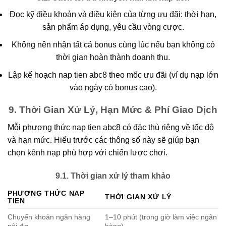
Đọc kỹ
điều khoản và điều kiện
của từng ưu đãi: thời hạn,
sản phẩm áp dụng, yêu cầu vòng cược.
Không nên
nhận tất cả bonus
cùng lúc nếu bạn không có
thời gian hoàn thành doanh thu.
Lập kế hoạch nap tien abc8 theo mốc ưu đãi (ví dụ nạp lớn
vào ngày có bonus cao).
9. Thời Gian Xử Lý, Hạn Mức & Phí Giao Dịch
Mỗi phương thức nap tien abc8 có đặc thù riêng về tốc độ
và hạn mức. Hiểu trước các thông số này sẽ giúp bạn
chọn kênh nạp phù hợp với chiến lược chơi.
9.1. Thời gian xử lý tham khảo
PHƯƠNG THỨC NAP
THỜI GIAN XỬ LÝ
TIEN
Chuyển khoản ngân hàng
1–10 phút (trong giờ làm việc ngân
nội địa
hàng)