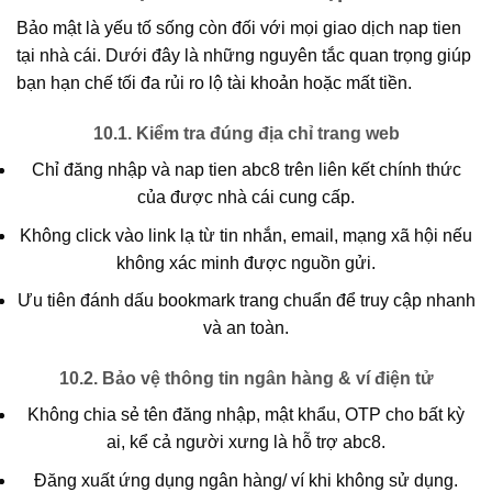
Bảo mật là yếu tố sống còn đối với mọi giao dịch nap tien
tại nhà cái. Dưới đây là những nguyên tắc quan trọng giúp
bạn hạn chế tối đa rủi ro lộ tài khoản hoặc mất tiền.
10.1. Kiểm tra đúng địa chỉ trang web
Chỉ đăng nhập và nap tien abc8 trên liên kết chính thức
của
được nhà cái cung cấp.
Không click vào link lạ từ tin nhắn, email, mạng xã hội nếu
không xác minh được nguồn gửi.
Ưu tiên đánh dấu bookmark trang chuẩn để truy cập nhanh
và an toàn.
10.2. Bảo vệ thông tin ngân hàng & ví điện tử
Không chia sẻ
tên đăng nhập, mật khẩu, OTP
cho bất kỳ
ai, kể cả người xưng là hỗ trợ abc8.
Đăng xuất ứng dụng ngân hàng/ ví khi không sử dụng.