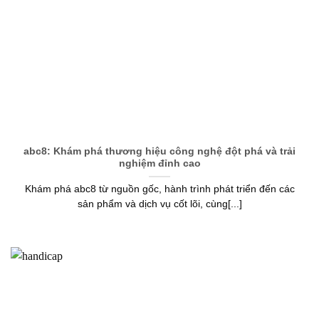
abc8: Khám phá thương hiệu công nghệ đột phá và trải
nghiệm đỉnh cao
Khám phá abc8 từ nguồn gốc, hành trình phát triển đến các
sản phẩm và dịch vụ cốt lõi, cùng[...]