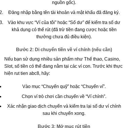
nguồn gốc).
Đăng nhập bằng tên tài khoản và mật khẩu đã đăng ký.
Vào khu vực “Ví của tôi” hoặc “Số dư” để kiểm tra số dư
khả dụng có thể rút (đã trừ tiền đang cược hoặc tiền
thưởng chưa đủ điều kiện).
Bước 2: Di chuyển tiền về ví chính (nếu cần)
Nếu bạn sử dụng nhiều sản phẩm như Thể thao, Casino,
Slot, số tiền có thể đang nằm tại các ví con. Trước khi thực
hiện rut tien abc8, hãy:
Vào mục “Chuyển quỹ” hoặc “Chuyển ví”.
Chọn ví trò chơi cần chuyển về “Ví chính”.
Xác nhận giao dịch chuyển và kiểm tra lại số dư ví chính
sau khi chuyển xong.
Bước 3: Mở mục rút tiền