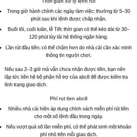
Thời gian xử lý lệnh rút
Trong giờ hành chính các ngày làm việc:
thường từ 5–30
phút sau khi lệnh được chấp nhận.
Buổi tối, cuối tuần, lễ Tết:
thời gian có thể kéo dài từ 30–
120 phút tùy tải hệ thống ngân hàng.
Lần rút đầu tiên:
có thể chậm hơn do nhà cái cần xác minh
thông tin người chơi.
Nếu sau 2–3 giờ mà vẫn chưa nhận được tiền, bạn nên
lập tức liên hệ bộ phận hỗ trợ của abc8 để được kiểm tra
tình trạng giao dịch.
Phí rut tien abc8
Nhiều nhà cái hiện áp dụng chính sách
miễn phí rút tiền
cho một số lệnh đầu trong ngày.
Nếu vượt quá số lần miễn phí, có thể phát sinh một khoản
phí nhỏ trên mỗi giao dịch.