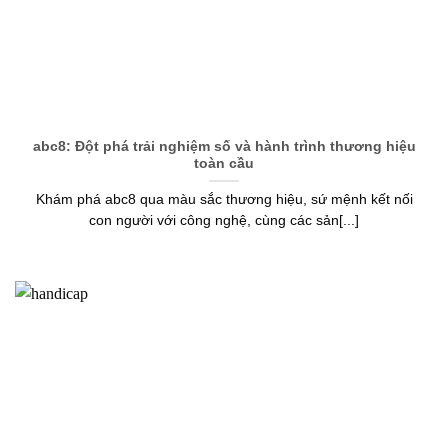
abc8: Đột phá trải nghiệm số và hành trình thương hiệu
toàn cầu
Khám phá abc8 qua màu sắc thương hiệu, sứ mệnh kết nối
con người với công nghệ, cùng các sản[...]