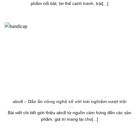
phẩm nổi bật, lợi thế cạnh tranh, trải[...]
abc8 – Dấu ấn công nghệ số với trải nghiệm vượt trội
Bài viết chi tiết giới thiệu abc8 từ nguồn cảm hứng đến các sản
phẩm, giá trị mang lại cho[...]