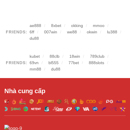
ae888
8xbet
okking
mmoo
FRIENDS:
6ff
007win
we88
okwin
lu388
du88
kubet
88clb
18win
789club
FRIENDS:
69vn
bl555
77bet
888slots
mm88
du88
Nhà cung cấp