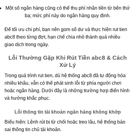
Một số ngân hàng cũng có thể thu phí nhận tiền từ bên thứ
ba; mức phí này do ngân hàng quy định.
Để tối ưu chi phí, bạn nên gom số dư và thực hiện rut tien
abc8 theo từng đợt, hạn chế chia nhỏ thành quá nhiều
giao dịch trong ngày.
Lỗi Thường Gặp Khi Rút Tiền abc8 & Cách
Xử Lý
Trong quá trình rut tien, dù hệ thống abc8 đã tự động hóa
nhiều khâu, vẫn có thể phát sinh lỗi từ phía người chơi
hoặc ngân hàng. Dưới đây là những trường hợp điển hình
và hướng khắc phục.
Lỗi thông tin tài khoản ngân hàng không khớp
Biểu hiện:
Lệnh rút bị từ chối hoặc treo lâu, hệ thống báo
sai thông tin chủ tài khoản.