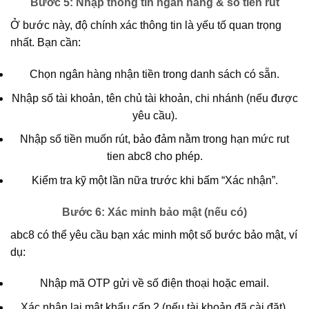
Bước 5: Nhập thông tin ngân hàng & số tiền rút
Ở bước này, độ chính xác thông tin là yếu tố quan trọng
nhất. Bạn cần:
Chọn ngân hàng nhận tiền trong danh sách có sẵn.
Nhập số tài khoản, tên chủ tài khoản, chi nhánh (nếu được
yêu cầu).
Nhập số tiền muốn rút, bảo đảm nằm trong hạn mức rut
tien abc8 cho phép.
Kiểm tra kỹ một lần nữa trước khi bấm “Xác nhận”.
Bước 6: Xác minh bảo mật (nếu có)
abc8 có thể yêu cầu bạn xác minh một số bước bảo mật, ví
dụ:
Nhập mã OTP gửi về số điện thoại hoặc email.
Xác nhận lại mật khẩu cấp 2 (nếu tài khoản đã cài đặt).