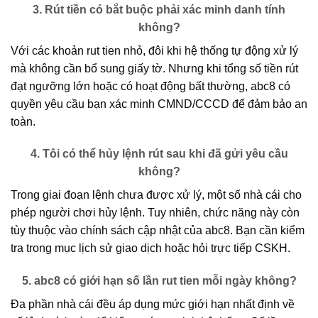
3. Rút tiền có bắt buộc phải xác minh danh tính
không?
Với các khoản rut tien nhỏ, đôi khi hệ thống tự động xử lý
mà không cần bổ sung giấy tờ. Nhưng khi tổng số tiền rút
đạt ngưỡng lớn hoặc có hoạt động bất thường, abc8 có
quyền yêu cầu bạn xác minh CMND/CCCD để đảm bảo an
toàn.
4. Tôi có thể hủy lệnh rút sau khi đã gửi yêu cầu
không?
Trong giai đoạn lệnh chưa được xử lý, một số nhà cái cho
phép người chơi hủy lệnh. Tuy nhiên, chức năng này còn
tùy thuộc vào chính sách cập nhật của abc8. Bạn cần kiểm
tra trong mục lịch sử giao dịch hoặc hỏi trực tiếp CSKH.
5. abc8 có giới hạn số lần rut tien mỗi ngày không?
Đa phần nhà cái đều áp dụng mức giới hạn nhất định về