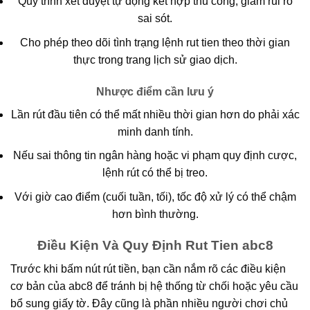
Quy trình xét duyệt tự động kết hợp thủ công, giảm rủi ro
sai sót.
Cho phép theo dõi tình trạng lệnh rut tien theo thời gian
thực trong trang lịch sử giao dịch.
Nhược điểm cần lưu ý
Lần rút đầu tiên có thể mất nhiều thời gian hơn do phải xác
minh danh tính.
Nếu sai thông tin ngân hàng hoặc vi phạm quy định cược,
lệnh rút có thể bị treo.
Với giờ cao điểm (cuối tuần, tối), tốc độ xử lý có thể chậm
hơn bình thường.
Điều Kiện Và Quy Định Rut Tien abc8
Trước khi bấm nút rút tiền, bạn cần nắm rõ các điều kiện
cơ bản của abc8 để tránh bị hệ thống từ chối hoặc yêu cầu
bổ sung giấy tờ. Đây cũng là phần nhiều người chơi chủ