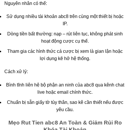
Nguyên nhân có thể:
Sử dụng nhiều tài khoản abc8 trên cùng một thiết bị hoặc
IP.
Dòng tiền bất thường: nạp – rút liên tục, không phát sinh
hoạt động cược cụ thể.
Tham gia các hình thức cá cược bị xem là gian lận hoặc
lợi dụng kẽ hở hệ thống.
Cách xử lý:
Bình tĩnh liên hệ bộ phận an ninh của abc8 qua kênh chat
live hoặc email chính thức.
Chuẩn bị sẵn giấy tờ tùy thân, sao kê cần thiết nếu được
yêu cầu.
Mẹo Rut Tien abc8 An Toàn & Giảm Rủi Ro
Khóa Tài Khoản