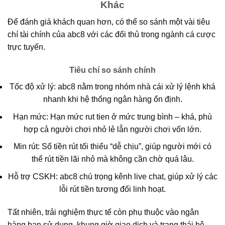
Khác
Để đánh giá khách quan hơn, có thể so sánh một vài tiêu
chí tài chính của abc8 với các đối thủ trong ngành cá cược
trực tuyến.
Tiêu chí so sánh chính
Tốc độ xử lý:
abc8 nằm trong nhóm nhà cái xử lý lệnh khá
nhanh khi hệ thống ngân hàng ổn định.
Hạn mức:
Hạn mức rut tien ở mức trung bình – khá, phù
hợp cả người chơi nhỏ lẻ lẫn người chơi vốn lớn.
Min rút:
Số tiền rút tối thiểu “dễ chịu”, giúp người mới có
thể rút tiền lãi nhỏ mà không cần chờ quá lâu.
Hỗ trợ CSKH:
abc8 chú trọng kênh live chat, giúp xử lý các
lỗi rút tiền tương đối linh hoạt.
Tất nhiên, trải nghiệm thực tế còn phụ thuộc vào ngân
hàng bạn sử dụng, khung giờ giao dịch và trạng thái hệ