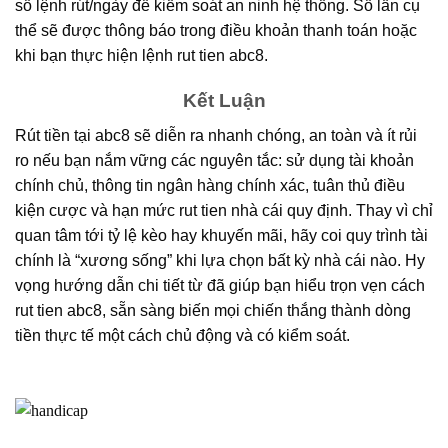
số lệnh rút/ngày để kiểm soát an ninh hệ thống. Số lần cụ
thể sẽ được thông báo trong điều khoản thanh toán hoặc
khi bạn thực hiện lệnh rut tien abc8.
Kết Luận
Rút tiền tại abc8 sẽ diễn ra nhanh chóng, an toàn và ít rủi
ro nếu bạn nắm vững các nguyên tắc: sử dụng tài khoản
chính chủ, thông tin ngân hàng chính xác, tuân thủ điều
kiện cược và hạn mức rut tien nhà cái quy định. Thay vì chỉ
quan tâm tới tỷ lệ kèo hay khuyến mãi, hãy coi quy trình tài
chính là “xương sống” khi lựa chọn bất kỳ nhà cái nào. Hy
vọng hướng dẫn chi tiết từ
đã giúp bạn hiểu trọn vẹn cách
rut tien abc8, sẵn sàng biến mọi chiến thắng thành dòng
tiền thực tế một cách chủ động và có kiểm soát.