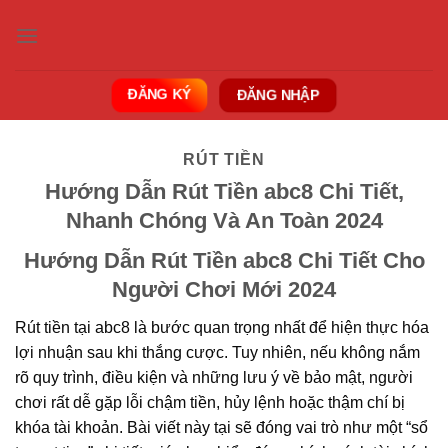
Bỏ
qua
nội
dung
ĐĂNG KÝ
ĐĂNG NHẬP
RÚT TIỀN
Hướng Dẫn Rút Tiền abc8 Chi Tiết,
Nhanh Chóng Và An Toàn 2024
Hướng Dẫn Rút Tiền abc8 Chi Tiết Cho
Người Chơi Mới 2024
Rút tiền tại abc8 là bước quan trọng nhất để hiện thực hóa
lợi nhuận sau khi thắng cược. Tuy nhiên, nếu không nắm
rõ quy trình, điều kiện và những lưu ý về bảo mật, người
chơi rất dễ gặp lỗi chậm tiền, hủy lệnh hoặc thậm chí bị
khóa tài khoản. Bài viết này tại
sẽ đóng vai trò như một “sổ