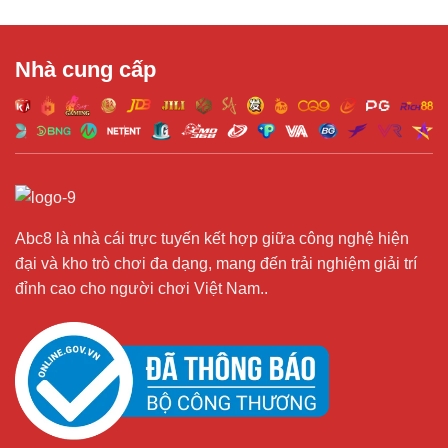
Vì sao nên chọn abc8 làm sân chơi cá
cược?
Nhà cung cấp
Trong bối cảnh có rất nhiều thương hiệu cá cược,
abc8 vẫn nổi bật nhờ sự kết hợp giữa độ uy tín, tốc
độ xử lý giao dịch và trải nghiệm người dùng. Dưới
đây là những lý do khiến abc8 được đánh giá cao.
Ưu điểm cạnh tranh của abc8
TIÊU
NHÀ CÁI KÉM UY
Abc8 là nhà cái trực tuyến kết hợp giữa công nghệ hiện
ABC8
CHÍ
TÍN
đại và kho trò chơi đa dạng, mang đến trải nghiệm giải trí
Minh
Cập nhật theo thời
đỉnh cao cho người chơi Việt Nam..
Thiếu thông tin, dễ bị
bạch tỷ lệ
gian thực, hiển thị rõ
thay đổi bất thường
cược
ràng
Thường xử lý trong
Kéo dài nhiều ngày,
Tốc độ
vài phút đến tối đa vài
thiếu cam kết thời
nạp/rút
giờ
gian
Hỗ trợ
CSKH 24/7, hỗ trợ
Phản hồi chậm, khó
khách
tiếng Việt
liên hệ