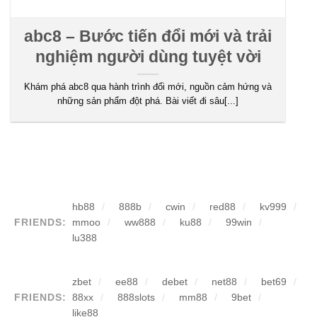
Lưu trữ và mã hóa dữ liệu người chơi theo chuẩn
bảo mật quốc tế.
abc8 – Bước tiến đổi mới và trải
nghiệm người dùng tuyệt vời
Cung cấp cơ chế cá cược có trách nhiệm
(Responsible Gambling).
Khám phá abc8 qua hành trình đổi mới, nguồn cảm hứng và
những sản phẩm đột phá. Bài viết đi sâu[...]
Đối tượng người chơi mà abc8 hướng tới
abc8 chủ yếu nhắm đến người chơi trưởng thành (từ
18+), có nhu cầu giải trí trực tuyến và đam mê cá
cược thể thao, casino. Nền tảng được tối ưu cho:
Người chơi mới cần giao diện đơn giản, dễ hiểu,
hb88
888b
cwin
red88
kv999
hỗ trợ tiếng Việt.
FRIENDS:
mmoo
ww888
ku88
99win
lu388
Các tay chơi lâu năm tìm kiếm tỷ lệ kèo tốt và
thanh khoản nhanh.
zbet
ee88
debet
net88
bet69
Người dùng di động, ưu tiên trải nghiệm trên
FRIENDS:
88xx
888slots
mm88
9bet
smartphone, tablet.
like88