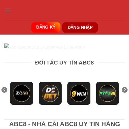
Bỏ
qua
nội
dung
ĐĂNG KÝ
ĐĂNG NHẬP
ĐỐI TÁC UY TÍN ABC8
ABC8 - NHÀ CÁI ABC8 UY TÍN HÀNG