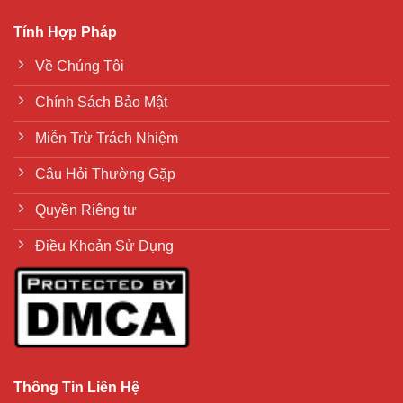
hàng
Tính Hợp Pháp
Khuyến
Điều kiện rõ ràng,
Điều khoản mơ hồ,
mãi
công khai
khó rút tiền
Về Chúng Tôi
Mã hóa nhiều lớp, xác
Dễ lộ thông tin, thiếu
Bảo mật
thực người dùng
lớp bảo vệ
Chính Sách Bảo Mật
Miễn Trừ Trách Nhiệm
Tính ổn định & tối ưu trên mọi thiết bị
Hệ thống của abc8 được xây dựng theo mô hình
Câu Hỏi Thường Gặp
webapp tối ưu cho mọi kích thước màn hình. Dù truy
Quyền Riêng tư
cập bằng máy tính, điện thoại Android hay iOS, giao
diện đều mượt mà, không bị vỡ bố cục. Hơn nữa, tốc
Điều Khoản Sử Dụng
độ tải trang được tối ưu nhằm giảm độ trễ trong quá
trình đặt cược, đặc biệt là với kèo live.
Bảo mật tài khoản & dữ liệu giao dịch
abc8 áp dụng cơ chế mã hóa SSL/TLS tương tự các
trang tài chính, kèm theo:
Thông Tin Liên Hệ