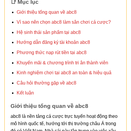
📑 Mục lục
Giới thiệu tổng quan về abc8
Vì sao nên chọn abc8 làm sân chơi cá cược?
Hệ sinh thái sản phẩm tại abc8
Hướng dẫn đăng ký tài khoản abc8
Phương thức nạp rút tiền tại abc8
Khuyến mãi & chương trình tri ân thành viên
Kinh nghiệm chơi tại abc8 an toàn & hiệu quả
Câu hỏi thường gặp về abc8
Kết luận
Giới thiệu tổng quan về abc8
abc8 là nền tảng cá cược trực tuyến hoạt động theo
mô hình quốc tế, hướng tới thị trường châu Á trong
đó có Việt Nam. Nhà cái này tập trung vào việc xây