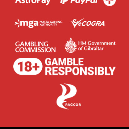
Bóng đá: Kèo châu Á, châu Âu, Tài/Xỉu, phạt góc,
thẻ phạt…
Bóng rổ, tennis, bóng chuyền, cầu lông, bóng
chày…
Thể thao điện tử (Esports) như Liên Minh Huyền
Thoại, Dota 2, CS:GO…
Ưu điểm của mảng thể thao tại abc8 là giao diện đặt
cược rõ ràng, tỷ lệ kèo cập nhật liên tục, hỗ trợ cược
nhanh trong những thời điểm kèo biến động.
Casino trực tuyến (Live Casino)
Tại abc8, phần casino online được phát trực tiếp từ
các sòng bài chuẩn quốc tế với dealer thật. Những
trò chơi phổ biến bao gồm: