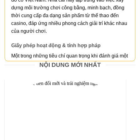
dựng môi trường chơi công bằng, minh bạch, đồng
thời cung cấp đa dạng sản phẩm từ thể thao đến
casino, đáp ứng nhiều phong cách giải trí khác nhau
của người chơi.
Giấy phép hoạt động & tính hợp pháp
Một trong những tiêu chí quan trọng khi đánh giá một
nhà cái như abc8 chính là giấy phép vận hành.
NỘI DUNG MỚI NHẤT
Thông thường, các nhà cái uy tín sẽ được cấp phép
bởi những tổ chức quản lý cá cược quốc tế đặt tại
châu Âu hoặc châu Á. Các giấy phép này yêu cầu hệ
thống phải:
Áp dụng thuật toán RNG (Random Number
Generator) cho game quay số, slot để đảm bảo
kết quả ngẫu nhiên.
Có quy trình kiểm toán định kỳ bởi đơn vị độc lập.